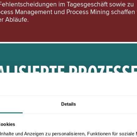
zu Fehlentscheidungen im Tagesgeschäft sowie zu
cess Management und Process Mining schaffen 
r Abläufe.
ALISIERTE PROZESS
Details
npassungen und -optimierungen beruhen meist auf
. So laufen die Prozessanpassungen ins Leere. 
ss nicht berücksichtigt wird. Durch Prozess Foren
Cookies
, um Optimierungen vorzunehmen.
nhalte und Anzeigen zu personalisieren, Funktionen für soziale