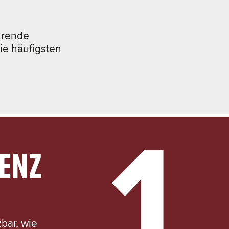
hrende
ie häufigsten
ENZ
bar, wie