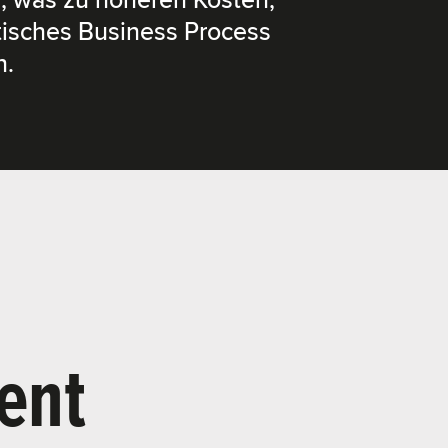
g, was zu höheren Kosten,
tisches Business Process
n.
ent