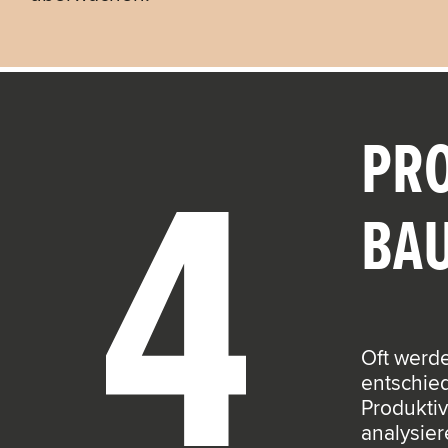
PR
BA
Oft werd
entschied
Produktiv
analysier