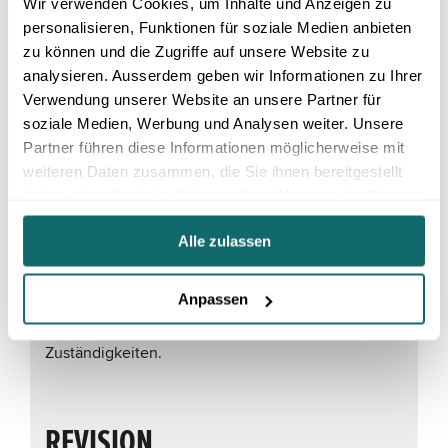
Wir verwenden Cookies, um Inhalte und Anzeigen zu
Was für deine Rolle zählt
personalisieren, Funktionen für soziale Medien anbieten
zu können und die Zugriffe auf unsere Website zu
analysieren. Ausserdem geben wir Informationen zu Ihrer
CIO
Verwendung unserer Website an unsere Partner für
soziale Medien, Werbung und Analysen weiter. Unsere
Klare Verantwortung, direkter Durchgriff, stabile
Partner führen diese Informationen möglicherweise mit
Verfügbarkeit – und ein Partner, der SAP im
weiteren Daten zusammen, die Sie ihnen bereitgestellt
Unternehmenskontext versteht.
haben oder die sie im Rahmen Ihrer Nutzung der Dienste
gesammelt haben.
Alle zulassen
CFO
Anpassen
Nachvollziehbare Kostenstrukturen und weniger
versteckte Risiken durch Wachstum oder verteilte
Zuständigkeiten.
REVISION