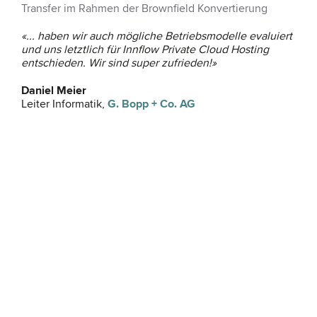
Transfer im Rahmen der Brownfield Konvertierung
«... haben wir auch mögliche Betriebsmodelle evaluiert
und uns letztlich für Innflow Private Cloud Hosting
entschieden. Wir sind super zufrieden!»
Daniel Meier
Leiter Informatik,
G. Bopp + Co. AG
L
SA
La
«D
top
Th
Lei