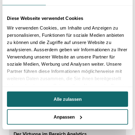
Das Schweizer Taschenmesser im Bereich BPM
Diese Webseite verwendet Cookies
ARIS von Software AG ist eine flexible Lösung zur
tiefgehenden Prozessmodellierung und -analyse,
Wir verwenden Cookies, um Inhalte und Anzeigen zu
ideal für Unternehmen mit komplexen, globalen
personalisieren, Funktionen für soziale Medien anbieten
Strukturen. Es unterstützt BPMN und eigene
zu können und die Zugriffe auf unsere Website zu
Notationen und bietet starke Funktionen in
Governance, Risk & Compliance (GRC). Optimal für
analysieren. Ausserdem geben wir Informationen zu Ihrer
Unternehmen, die detaillierte
Verwendung unserer Website an unsere Partner für
Prozessdokumentationen und umfassende
soziale Medien, Werbung und Analysen weiter. Unsere
Compliance-Tools benötigen, um globale
Partner führen diese Informationen möglicherweise mit
Prozesslandschaften effizient zu steuern.
weiteren Daten zusammen, die Sie ihnen bereitgestellt
haben oder die sie im Rahmen Ihrer Nutzung der Dienste
MEHR
gesammelt haben.
Alle zulassen
Anpassen
CELONIS
Der Virtuose im Bereich Analytics