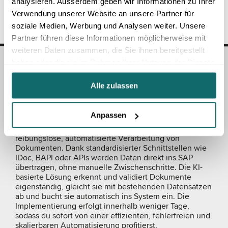
analysieren. Ausserdem geben wir Informationen zu Ihrer
Geschäftsanforderungen abgestimmt sind.
Verwendung unserer Website an unsere Partner für
soziale Medien, Werbung und Analysen weiter. Unsere
Partner führen diese Informationen möglicherweise mit
weiteren Daten zusammen, die Sie ihnen bereitgestellt
haben oder die sie im Rahmen Ihrer Nutzung der Dienste
Nahtlose Integration in dein
gesammelt haben.
ERP
Alle zulassen
Anpassen
BLP Digital lässt sich mühelos in dein bestehendes
ERP-System integrieren und sorgt für eine
reibungslose, automatisierte Verarbeitung von
Dokumenten. Dank standardisierter Schnittstellen wie
IDoc, BAPI oder APIs werden Daten direkt ins SAP
übertragen, ohne manuelle Zwischenschritte. Die KI-
basierte Lösung erkennt und validiert Dokumente
eigenständig, gleicht sie mit bestehenden Datensätzen
ab und bucht sie automatisch ins System ein. Die
Implementierung erfolgt innerhalb weniger Tage,
sodass du sofort von einer effizienten, fehlerfreien und
skalierbaren Automatisierung profitierst.