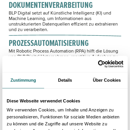
DOKUMENTENVERARBEITUNG
BLP Digital setzt auf Künstliche Intelligenz (KI) und
Machine Learning, um Informationen aus
unstrukturierten Datenquellen effizient zu extrahieren
und zu verarbeiten.
PROZESSAUTOMATISIERUNG
Mit Robotic Process Automation (RPA) hilft die Lösung
von BLP Digital Unternehmen, repetitive Aufgaben zu
automatisieren, wodurch Zeit und Ressourcen gespart
werden.
DATENMANAGEMENT
Zustimmung
Details
Über Cookies
BLP Digital ermöglicht eine zentrale Verwaltung und
Analyse von Daten, sodass fundierte Entscheidungen
in Echtzeit getroffen werden können.
Diese Webseite verwendet Cookies
Wir verwenden Cookies, um Inhalte und Anzeigen zu
INDIVIDUELLE SOFTWAREENTWICKLUNG
personalisieren, Funktionen für soziale Medien anbieten
Das Team von BLP Digital entwickelt passgenaue Tools
zu können und die Zugriffe auf unsere Website zu
und Anwendungen, die perfekt auf deine