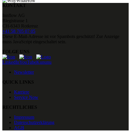
KONTAKT
Innflow AG
Blegistrasse 1
CH-6343 Rotkreuz
+41 58 705 07 05
Diese E-Mail-Adresse ist vor Spambots geschützt! Zur Anzeige
muss JavaScript eingeschaltet sein.
FOLGE UNS
Newsletter
QUICK LINKS
Karriere
Service Now
RECHTLICHES
Impressum
Datenschutzerklärung
AGB