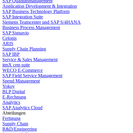
SAP Qualitätsmanagement
Application Development & Integration
SAP Business Technology Platform
SAP Integration Suite
Siemens Teamcenter und SAP S/4HANA
Business Process Management
SAP Signavio
Celonis
ARIS
Supply Chain Planning
SAP IBP
Service & Sales Management
itmX crm suite
WECO E-Commerce
SAP Field Service Management
Spend Management
Yokoy
BLP Digital
E-Rechnung
Analytics
SAP Analytics Cloud
Abteilungen
Fertigung
Supply Chain
R&D/Engineering