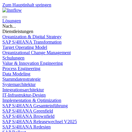
Zum Hauptinhalt springen
Lösungen
Nach...
Dienstleistungen
Organization & Digital Strategy
SAP S/4HANA Transformation
Target Operating Model
Organizational Change Management
Schulungen
Value & Innovation Engineering
Process Engineering
Data Modeling
Stammdatenstrategie
Systemarchitektur
Integrationsarchitektur
IT-Infrastruktur-Design
Implementation & Optimization
SAP S/4HANA Gesamteinführung
SAP S/4HANA Greenfield
SAP S/4HANA Brownfield
SAP S/4HANA Releasewechsel V2025
SAP S/4HANA Redesign