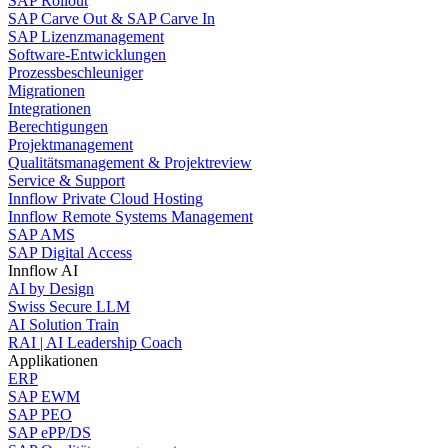
SAP Rollout
SAP Carve Out & SAP Carve In
SAP Lizenzmanagement
Software-Entwicklungen
Prozessbeschleuniger
Migrationen
Integrationen
Berechtigungen
Projektmanagement
Qualitätsmanagement & Projektreview
Service & Support
Innflow Private Cloud Hosting
Innflow Remote Systems Management
SAP AMS
SAP Digital Access
Innflow AI
AI by Design
Swiss Secure LLM
AI Solution Train
RAI | AI Leadership Coach
Applikationen
ERP
SAP EWM
SAP PEO
SAP ePP/DS