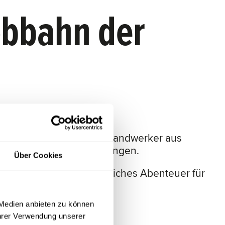
obbahn der
r reisen die Südtiroler Handwerker aus
start auf Hochform zu bringen.
Über Cookies
vereinen – ein unvergessliches Abenteuer für
 Medien anbieten zu können
Ihrer Verwendung unserer