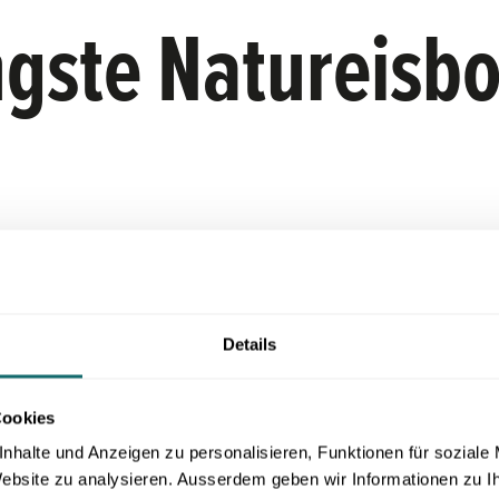
ngste Natureisb
r live dabei beim Aufbau der Bobbahn. Jedes Jah
Rekordzeit zu errichten und pünktlich zum Saison
Details
e Sport und die harte Arbeit hinter den Kulissen 
Cookies
nhalte und Anzeigen zu personalisieren, Funktionen für soziale
 Website zu analysieren. Ausserdem geben wir Informationen zu 