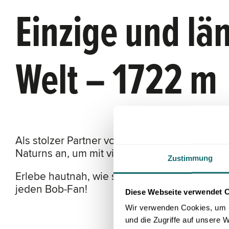
Einzige und lä
Welt – 1722 m
Als stolzer Partner von
Swiss Sliding
waren wi
Naturns an, um mit viel Hingabe die Bahn in 
Zustimmung
Erlebe hautnah, wie sich dieser faszinierend
jeden Bob-Fan!
Diese Webseite verwendet 
Wir verwenden Cookies, um I
und die Zugriffe auf unsere