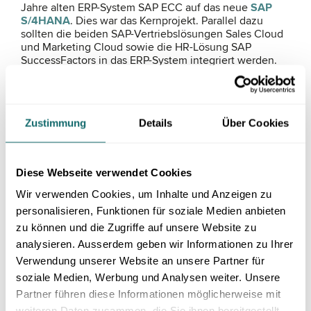
Jahre alten ERP-System SAP ECC auf das neue
SAP
S/4HANA
. Dies war das Kernprojekt. Parallel dazu
sollten die beiden SAP-Vertriebslösungen Sales Cloud
und Marketing Cloud sowie die HR-Lösung SAP
SuccessFactors in das ERP-System integriert werden.
LÖSUNG FÜR WWZ
Thomas Hottinger ist Managing Director & Senior
Zustimmung
Details
Über Cookies
Partner bei der Innflow AG und war beeindruckt von der
Power von WWZ: «Normalerweise wird zuerst die ERP-
Umstellung durchgeführt und erst danach werden
weitere Innovationsschritte angegangen. Mit ihrer
Diese Webseite verwendet Cookies
digitalen Transformation ist WWZ der erste Schweizer
Energieversorger, der eine Umstellung seiner
Wir verwenden Cookies, um Inhalte und Anzeigen zu
Kernprozesse in dieser Grössenordnung durchgeführt
personalisieren, Funktionen für soziale Medien anbieten
hat.» Für den Erfolg des Projekts waren für Stefan Willi
zu können und die Zugriffe auf unsere Website zu
drei Punkte zentral.
analysieren. Ausserdem geben wir Informationen zu Ihrer
Verwendung unserer Website an unsere Partner für
soziale Medien, Werbung und Analysen weiter. Unsere
Partner führen diese Informationen möglicherweise mit
weiteren Daten zusammen, die Sie ihnen bereitgestellt