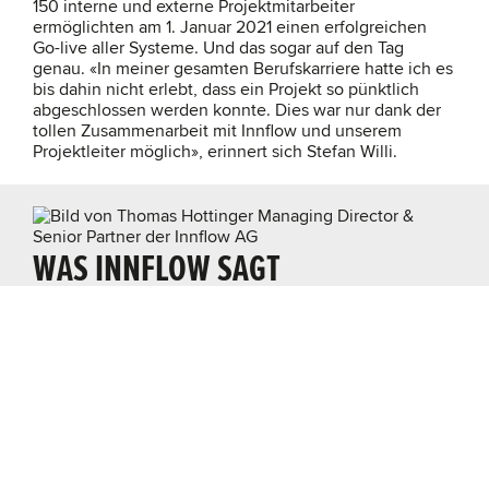
150 interne und externe Projektmitarbeiter
ermöglichten am 1. Januar 2021 einen erfolgreichen
Go-live aller Systeme. Und das sogar auf den Tag
genau. «In meiner gesamten Berufskarriere hatte ich es
bis dahin nicht erlebt, dass ein Projekt so pünktlich
abgeschlossen werden konnte. Dies war nur dank der
tollen Zusammenarbeit mit Innflow und unserem
Projektleiter möglich», erinnert sich Stefan Willi.
WAS INNFLOW SAGT
«WWZ ist der erste Schweizer Energieversorger,
der eine Umstellung seiner Kernprozesse in
dieser Grössenordnung durchgeführt hat.»
Thomas Hottinger
Managing Director & Senior Partner, Innflow AG