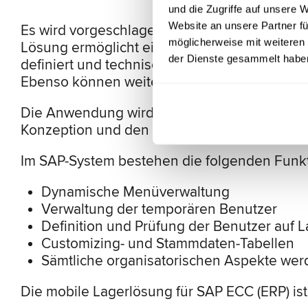
und die Zugriffe auf unsere
Website an unsere Partner fü
Es wird vorgeschlagen, eine moderne mobile 
möglicherweise mit weiteren
Lösung ermöglicht eine sehr einfache und ef
der Dienste gesammelt habe
definiert und technisch umgesetzt, dass die
Ebenso können weitere Funktionen definiert 
Die Anwendung wird als Web-Applikation entw
Konzeption und den Geräten ist die Offline-T
Im SAP-System bestehen die folgenden Funkt
Dynamische Menüverwaltung
Verwaltung der temporären Benutzer
Definition und Prüfung der Benutzer auf
Customizing- und Stammdaten-Tabellen
Sämtliche organisatorischen Aspekte werd
Die mobile Lagerlösung für SAP ECC (ERP) is