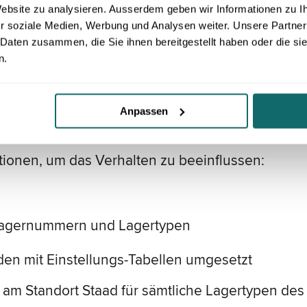
 Website zu analysieren. Ausserdem geben wir Informationen zu 
r soziale Medien, Werbung und Analysen weiter. Unsere Partner
Lagerlösung für SAP ECC (ERP) mit der benötigte
 Daten zusammen, die Sie ihnen bereitgestellt haben oder die s
fiziente Verwendung des Systems für die definie
n.
 mobile Lösung und deren Prozesse einfach an w
und integriert werden.
ickelt und kann durch Angabe der korrekten URL
Anpassen
auglichkeit gegeben. Es sind im Projekt aber kei
ionen, um das Verhalten zu beeinflussen:
 Lagernummern und Lagertypen
en mit Einstellungs-Tabellen umgesetzt
t am Standort Staad für sämtliche Lagertypen d