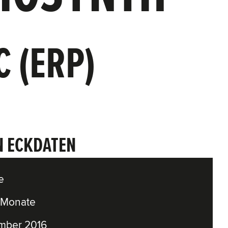
C (ERP)
N ECKDATEN
e
 Monate
mber 2016