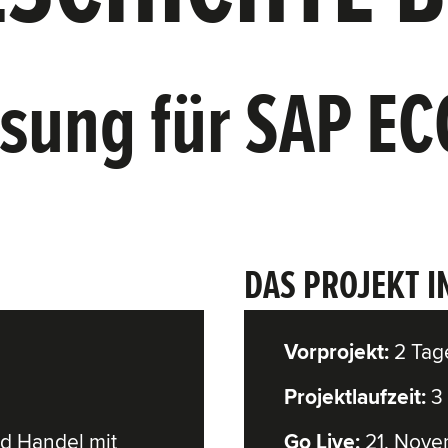
sung für SAP EC
DAS PROJEKT I
Vorprojekt:
2 Tag
Projektlaufzeit:
3
d Handel mit
Go Live:
21. Nove