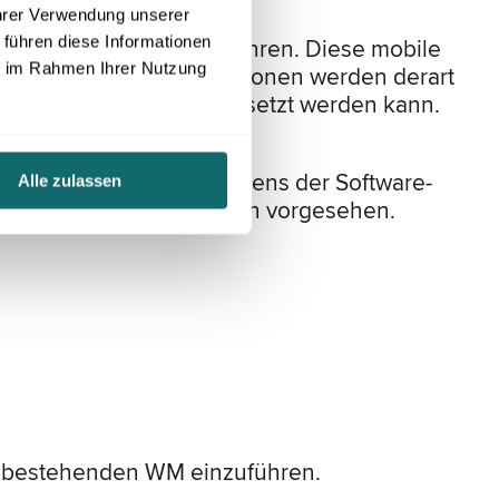
Ihrer Verwendung unserer
 führen diese Informationen
n Funktionalität einzuführen. Diese mobile
ie im Rahmen Ihrer Nutzung
rten Prozesse. Die Funktionen werden derart
eiteren Standorten eingesetzt werden kann.
 gestartet werden. Seitens der Software-
Alle zulassen
ne Offline-Funktionalitäten vorgesehen.
es bestehenden WM einzuführen.