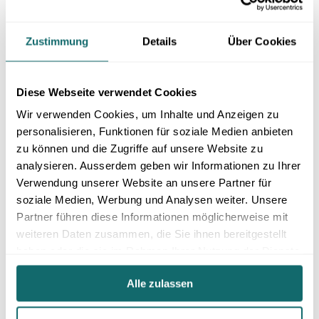
Detailanalyse einzusteigen.
Praxisbeispiel HGC
Zustimmung
Details
Über Cookies
Im Kontext von HGC war die Retrodokumentation sehr
wichtig. HGC wollte aus den IST-Daten der Systeme ein
Soll-Prozessmodell ableiten und dieses anschliessend
Diese Webseite verwendet Cookies
direkt weiterbearbeiten können - idealerweise
innerhalb einer Suite mit einheitlicher
Wir verwenden Cookies, um Inhalte und Anzeigen zu
Benutzeroberfläche und konsistentem Look and Feel.
personalisieren, Funktionen für soziale Medien anbieten
zu können und die Zugriffe auf unsere Website zu
Empfehlung zur Tool-Auswahl
analysieren. Ausserdem geben wir Informationen zu Ihrer
Die Tool-Auswahl sollte stark vom konkreten Use Case
Verwendung unserer Website an unsere Partner für
abhängig gemacht werden. Dabei relevante Fragen:
soziale Medien, Werbung und Analysen weiter. Unsere
Partner führen diese Informationen möglicherweise mit
Was genau möchte ich erreichen? Was braucht
weiteren Daten zusammen, die Sie ihnen bereitgestellt
meine Firma oder mein Team wirklich?
Geht es primär um sehr tiefes, datengetriebenes
haben oder die sie im Rahmen Ihrer Nutzung der Dienste
Mining, um Prozessmodellierung und
gesammelt haben.
Dokumentation, um SAP-Transformation — oder um
Alle zulassen
eine Kombination davon?
Möchte man bewusst spezialisierte Lösungen an
verschiedenen Stellen einsetzen, oder bevorzugt